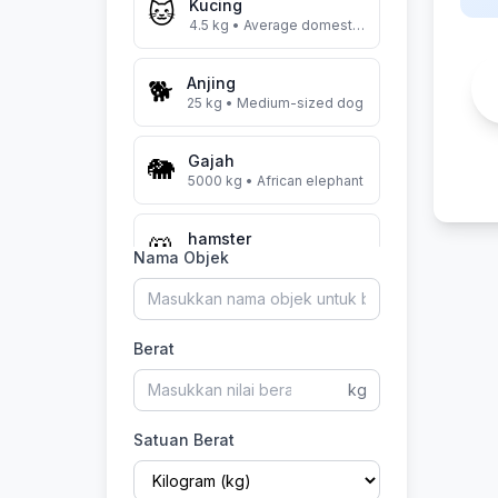
Kucing
🐱
4.5
kg
• Average domestic cat
Anjing
🐕
25
kg
• Medium-sized dog
Gajah
🐘
5000
kg
• African elephant
hamster
🐹
Nama Objek
150
g
• Syrian hamster
horse
🐎
500
kg
• Average horse
Berat
kg
Satuan Berat