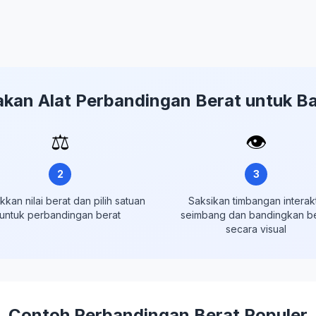
an Alat Perbandingan Berat untuk B
⚖️
👁️
2
3
kan nilai berat dan pilih satuan
Saksikan timbangan interakt
untuk perbandingan berat
seimbang dan bandingkan be
secara visual
Contoh Perbandingan Berat Populer