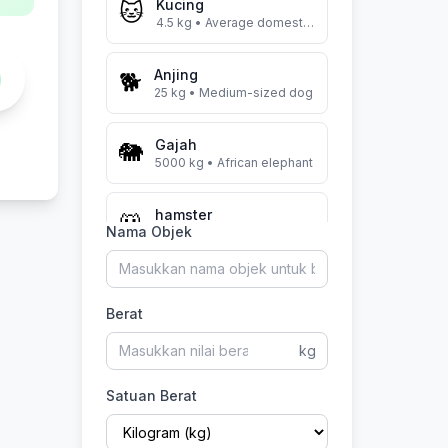
Kucing
🐱
4.5
kg
• Average domestic cat
Anjing
🐕
25
kg
• Medium-sized dog
Gajah
🐘
5000
kg
• African elephant
hamster
🐹
Nama Objek
150
g
• Syrian hamster
horse
🐎
500
kg
• Average horse
Berat
kg
Satuan Berat