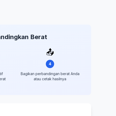
andingkan Berat
📤
4
if
Bagikan perbandingan berat Anda
rat
atau cetak hasilnya