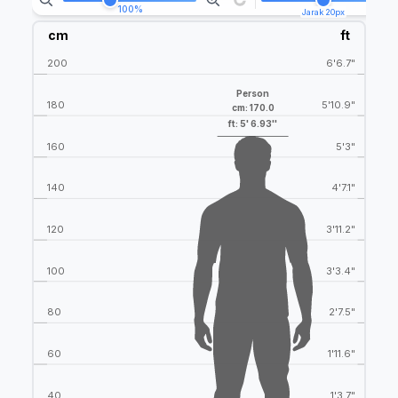
100
%
Jarak 20px
cm
ft
200
6'6.7"
Person
180
5'10.9"
cm: 170.0
ft: 5' 6.93''
160
5'3"
140
4'7.1"
120
3'11.2"
100
3'3.4"
80
2'7.5"
60
1'11.6"
40
1'3.7"